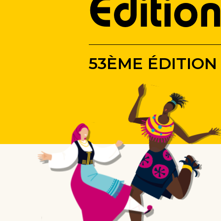
Éditio
53ÈME ÉDITION 