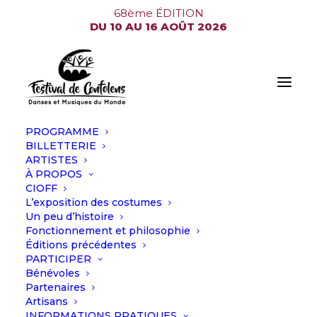
68ème ÉDITION
DU 10 AU 16 AOÛT 2026
PROGRAMME
BILLETTERIE
ARTISTES
À PROPOS
CIOFF
SITE DES RIBIÈRES -
L’exposition des costumes
Un peu d’histoire
ESPACE PARTENAIRES
Fonctionnement et philosophie
Éditions précédentes
PARTICIPER
LE SITE DES RIBIÈRES
Bénévoles
Partenaires
PROPOSE UN ESPACE
Artisans
PARTENAIRES.
INFORMATIONS PRATIQUES